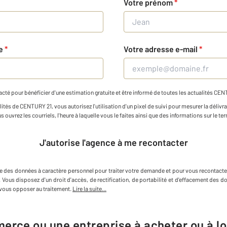
Votre prénom
*
ne
*
Votre adresse e-mail
*
cté pour bénéficier d'une estimation gratuite et être informé de toutes les actualités CE
ités de CENTURY 21, vous autorisez l'utilisation d'un pixel de suivi pour mesurer la délivra
 ouvrez les courriels, l'heure à laquelle vous le faites ainsi que des informations sur le ter
J'autorise l'agence à me recontacter
te des données à caractère personnel
pour traiter votre demande et pour vous recontacte
. Vous disposez d'un droit d'accès, de rectification, de portabilité et d'effacement des
vous opposer au traitement.
Lire la suite...
rce ou une entreprise à acheter ou à l