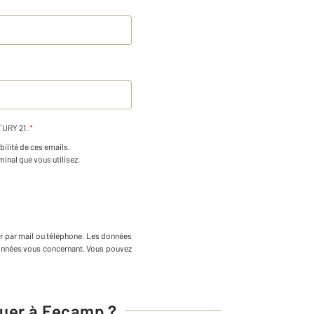
NTURY 21.
*
bilité de ces emails.
minal que vous utilisez.
r par mail ou téléphone
.
Les données
 données vous concernant. Vous pouvez
ouer à Fecamp ?