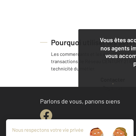
Vous êtes ac
Pourquoi utiliser les ser
nos agents i
Les commerçants et les entrepreneurs o
vous accom
transactions, le Réseau CENTURY 21 Ent
technicité du métier.
Contacter
l’agence
Parlons de vous, parlons biens