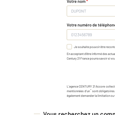
Votre nom
*
Votre numéro de télépho
Je souhaite pouvoir être reconta
En acceptant d'être informé des actual
Century 21 France pourra savoir si vous
L'agence
CENTURY 21 Accore
collec
*
mentionnées d'un
sont obligatoires
également demander la limitation ou 
Vous recherchez un comme