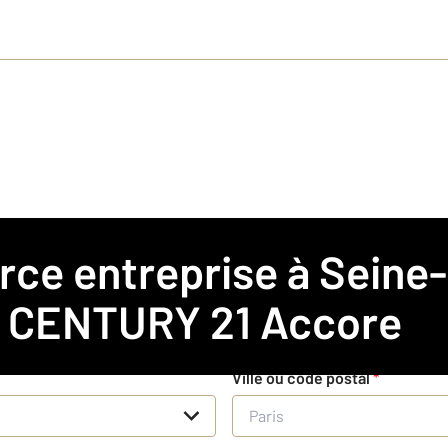
ire
c
CENTURY 21 Accore
n
Ville ou code postal
*