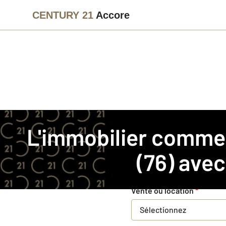
CENTURY 21
Accore
Agence immobilière
Commerce et entreprise
L'immobilier commerce entreprise à Seine-Maritime
Faites estimer votre affa
(76) ave
Concernant votre bie
Vente ou location
*
Sélectionnez