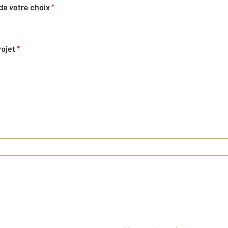
 de votre choix
*
rojet
*