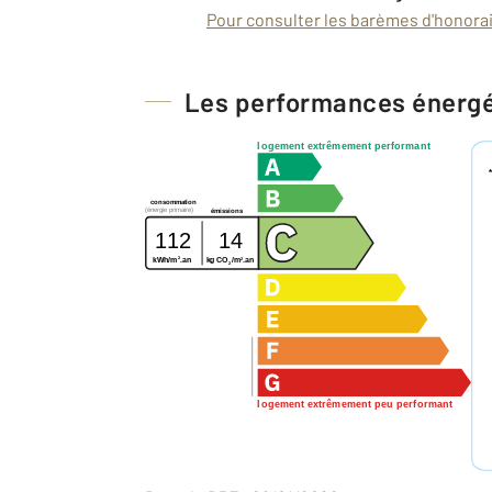
Pour consulter les barèmes d'honorair
Les performances énerg
logement extrêmement performant
consommation
(énergie primaire)
émissions
112
14
2
2
kg CO
/m
.an
kWh/m
.an
2
logement extrêmement peu performant