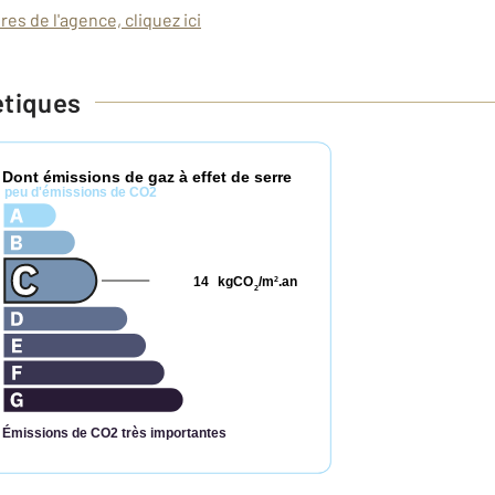
es de l'agence, cliquez ici
étiques
Dont émissions de gaz à effet de serre
*
peu d'émissions de CO2
14
kgCO
/m
.an
2
2
Émissions de CO2 très importantes