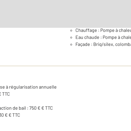
Général
Chauffage : Pompe à chale
Eau chaude : Pompe à chal
Façade : Briq/silex, colom
se à régularisation annuelle
€ TTC
action de bail : 750 € € TTC
30 € € TTC