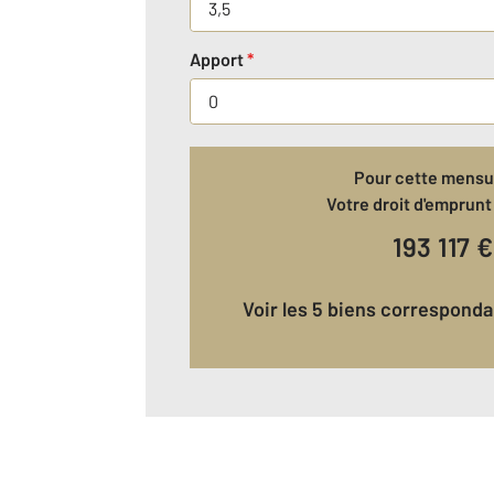
Apport
*
Pour cette mensua
Votre droit d'emprunt 
193 117
€
Voir les 5 biens correspond