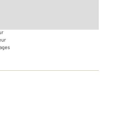
ur
eur
bages