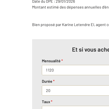
Date du DPE : 29/01/2026
Montant estimé des dépenses annuelles d'éner
Bien proposé par
Karine
Letendre
EI
, agent 
Et si vous ache
Mensualité
*
Durée
*
Taux
*