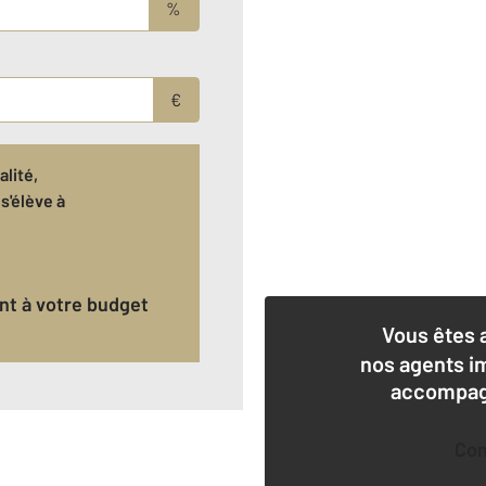
%
€
lité,
s'élève à
ant à votre budget
Vous êtes 
nos agents i
accompagn
Co