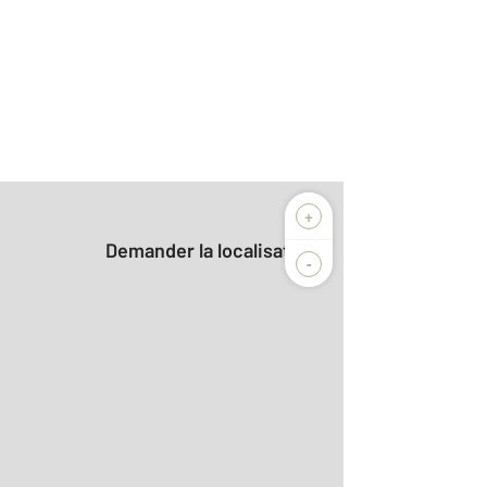
+
Demander la localisation
-
2
m
r le détail]