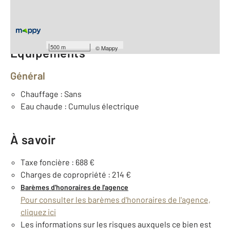
Étage : Rez-de-chaussée
Nombre de pièces : 2
[Voir le détail]
500 m
©
Mappy
Équipements
Général
Chauffage : Sans
Eau chaude : Cumulus électrique
À savoir
Taxe foncière : 688 €
Charges de copropriété : 214 €
Barèmes d'honoraires de l'agence
Pour consulter les barèmes d'honoraires de l'agence,
cliquez ici
Les informations sur les risques auxquels ce bien est