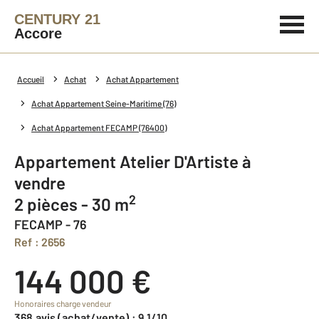
CENTURY 21
Accore
Accueil
Achat
Achat Appartement
Achat Appartement Seine-Maritime (76)
Achat Appartement FECAMP (76400)
Appartement Atelier D'Artiste à
vendre
2
2 pièces - 30 m
FECAMP - 76
Ref : 2656
144 000 €
Honoraires charge vendeur
368 avis (achat/vente) : 9,1/10