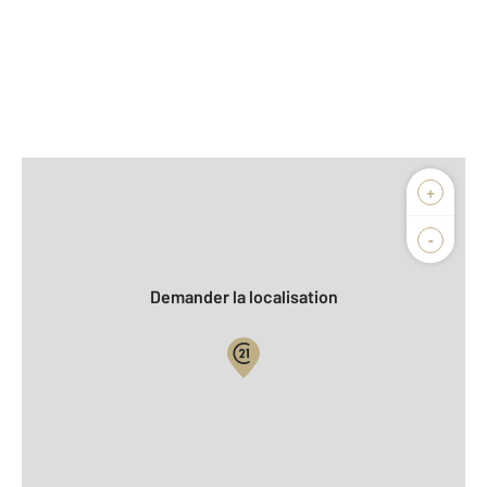
Afficher sur la carte :
+
Agence
Biens vendus
-
Demander la localisation
Vue globale
2
Surface totale : 30 m
2
Surface habitable : 30 m
Type d'appartement : Atelier D'Artiste